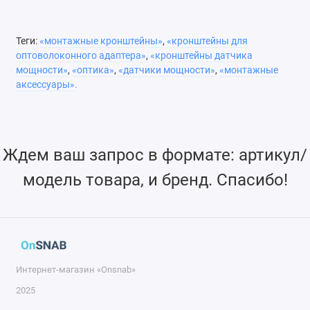
используемого вами волокна (FC, SC, ST или SMA).
Подсоедините оптоволоконный адаптер к датчику
Теги:
«монтажные кронштейны»
,
«кронштейны для
мощности.
оптоволоконного адаптера»
,
«кронштейны датчика
Доступно для адаптеров ST, SC, FC и SMA.
мощности»
,
«оптика»
,
«датчики мощности»
,
«монтажные
Измерение мощности в оптоволокне
аксессуары».
Посмотреть все функции
Аксессуары для фотодиодных датчиков
(351,9 КБ, PDF)
Аксессуары для термодатчиков
(1,2 МБ, PDF)
Ждем ваш запрос в формате: артикул/
модель товара, и бренд. Спасибо!
Интернет-магазин «Onsnab»
2025