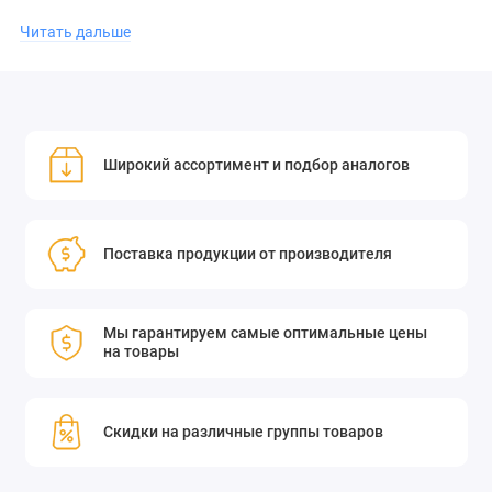
простота установки;
Читать дальше
высокая точность крепления;
долговечность и надёжность;
Широкий ассортимент и подбор аналогов
совместимость с различными моделями датчиков
мощности.
Поставка продукции от производителя
Приобретите монтажные кронштейны оптоволоконного
адаптера датчика мощности в нашем интернет-магазине и
Мы гарантируем самые оптимальные цены
обеспечьте бесперебойную работу ваших систем!
на товары
Эти монтажные кронштейны используются для крепления
оптоволоконных адаптеров к датчикам мощности. Выберите
Скидки на различные группы товаров
монтажный кронштейн, указанный для вашего датчика, и
оптоволоконный адаптер, соответствующий типу