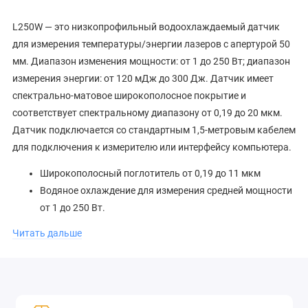
L250W — это низкопрофильный водоохлаждаемый датчик
для измерения температуры/энергии лазеров с апертурой 50
мм. Диапазон изменения мощности: от 1 до 250 Вт; диапазон
измерения энергии: от 120 мДж до 300 Дж. Датчик имеет
спектрально-матовое широкополосное покрытие и
соответствует спектральному диапазону от 0,19 до 20 мкм.
Датчик подключается со стандартным 1,5-метровым кабелем
для подключения к измерителю или интерфейсу компьютера.
Широкополосный поглотитель от 0,19 до 11 мкм
Водяное охлаждение для измерения средней мощности
от 1 до 250 Вт.
Измерение энергии от 120 мДж до 200 Дж
Читать дальше
Посмотреть все функции
Техническое описание мощных термодатчиков с водяным
охлаждением, от 0,5 до 300 Вт
(160,1 КБ, PDF)
Чертеж L250W и L300W-LP2-50
(188,2 КБ, PDF)