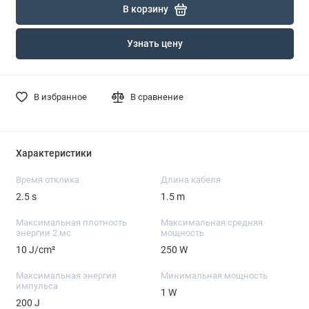
В корзину
Узнать цену
В избранное
В сравнение
Характеристики
Время отклика
Длина кабеля
2.5 s
1.5 m
Максимальная плотность
Максимальная средняя
энергии 2 мс
мощность
10 J/cm²
250 W
Максимальная энергия
Минимальная мощность
импульса
1 W
200 J