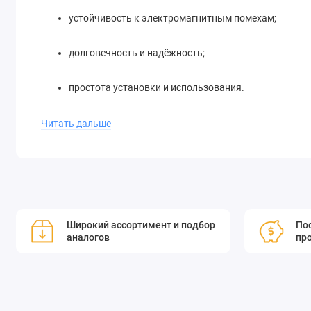
устойчивость к электромагнитным помехам;
долговечность и надёжность;
простота установки и использования.
Читать дальше
Оптоволоконные адаптеры QBH идеально подходят для пр
энергопотреблением, а также в других областях, где треб
Оптоволоконные адаптеры QBH используются для крепле
L1500W-BB-50, L1500W-LP2-50, 5000W-BB-50 и 5000W-LP2
Широкий ассортимент и подбор
Пос
QBH-S подходят для лучей с малыми/большими углами ра
аналогов
пр
Подключайте волокна с концевой заделкой QBH к 
Совместим с L1500W-BB-50, L1500W-LP2-50, 5000W-B
Подходит для лучей с малыми/большими углами ра
Посмотреть все функции