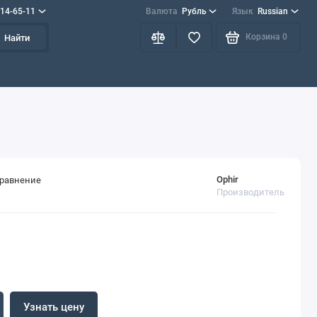
714-65-11
Валюта
Рубль
Язык
Russian
Корзина
0
Найти
Ophir
сравнение
Производитель
Узнать цену