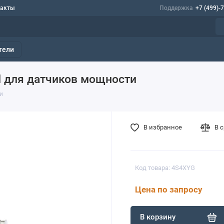
такты
Поддержка
+7 (499)-
тели
H для датчиков мощности
и
В избранное
В 
Код товара: 4S4XYG
Цена по запросу
В корзину