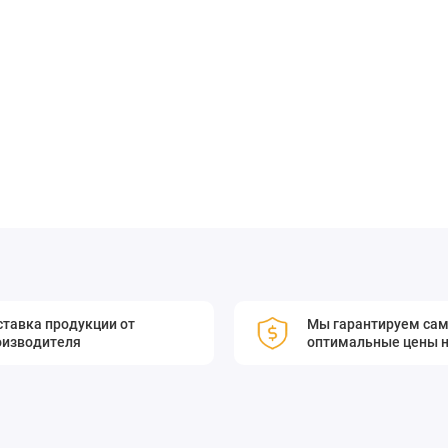
именения в системах мониторинга и управления
уется точное измерение мощности.
ния волокон с концевой заделкой QBH к мощным датчикам
-50. Оптоволоконный адаптер QBH-L/оптоволоконный адаптер
тавка продукции от
Мы гарантируем са
схождения соответственно.
оизводителя
оптимальные цены н
датчикам высокой мощности.
B-50, 5000W-LP2-50.
схождения.