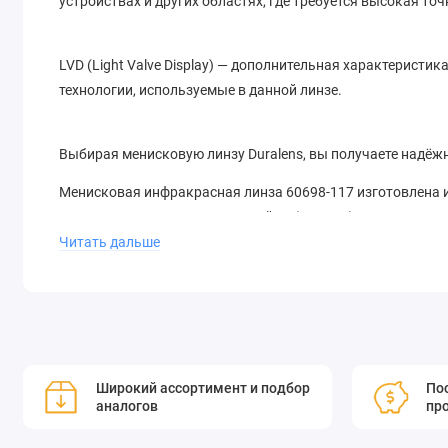
устройствах и других областях, где требуется высокая точ
LVD (Light Valve Display) — дополнительная характеристи
технологии, используемые в данной линзе.
Выбирая менисковую линзу Duralens, вы получаете надёж
Менисковая инфракрасная линза 60698-117 изготовлена 
LVD®. Он имеет диаметр 2,0 дюйма (50,8 мм), толщину кра
Читать дальше
коэффициент поглощения селенида цинка делает его иде
мощных CO2-лазеров. Просветляющее покрытие DURALENS™
специально для длины волны 10,6 микрон. Высококачеств
проходящей через линзу, и снижает поглощение до <0,20%
изготавливаются с использованием автоматизированной 
большинстве станков для лазерной резки используются 
Широкий ассортимент и подбор
Пос
диаметр фокуса.
аналогов
пр