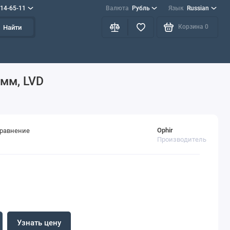
714-65-11
Валюта
Рубль
Язык
Russian
Корзина
0
Найти
 мм, LVD
Ophir
сравнение
Производитель
Узнать цену