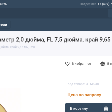
такты
Поддержка
+7 (499)-
тели
аметр 2,0 дюйма, FL 7,5 дюйма, край 9,65
 дюйма, край 9,65 мм, LVD
В избранное
В 
Код товара: OTMKO8
Цена по запросу
В корзину