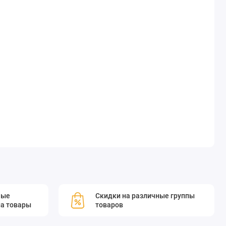
мые
Скидки на различные группы
а товары
товаров