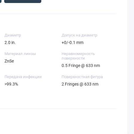
Диаметр
Допуск на диаметр
2.0 in.
+0/-0.1 mm
Материал линзы
Неравномерность
поверхности
ZnSe
0.5 Fringe @ 633 nm
Передача инфекции
Поверхностная фигура
>99.3%
2 Fringes @ 633 nm