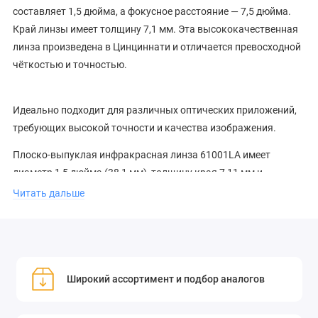
составляет 1,5 дюйма, а фокусное расстояние — 7,5 дюйма.
Край линзы имеет толщину 7,1 мм. Эта высококачественная
линза произведена в Цинциннати и отличается превосходной
чёткостью и точностью.
Идеально подходит для различных оптических приложений,
требующих высокой точности и качества изображения.
Плоско-выпуклая инфракрасная линза 61001LA имеет
диаметр 1,5 дюйма (38,1 мм), толщину края 7,11 мм и
фокусное расстояние 5,0 дюйма и совместима с OEM-
Читать дальше
объектами Cincinnati. Просветляющее покрытие Black Magic™,
используемое в этих линзах CO2-лазера, разработано
специально для длины волны 10,6 микрон.
Высококачественное покрытие увеличивает количество
Широкий ассортимент и подбор аналогов
энергии, проходящей через линзу, и снижает поглощение до
<0,15%.