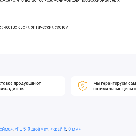
ражение, что делает её незаменимой для профессиональных
качество своих оптических систем!
тавка продукции от
Мы гарантируем са
оизводителя
оптимальные цены н
юйма»
,
«FL 5
,
0 дюйма»
,
«край 6
,
0 мм»