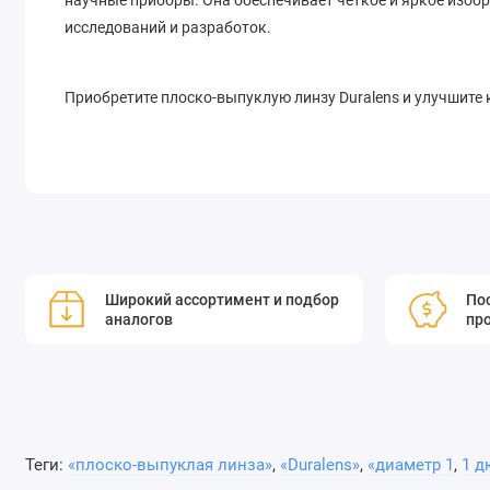
научные приборы. Она обеспечивает чёткое и яркое изоб
исследований и разработок.
Приобретите плоско-выпуклую линзу Duralens и улучшите 
Широкий ассортимент и подбор
Пос
аналогов
пр
Теги:
«плоско-выпуклая линза»
,
«Duralens»
,
«диаметр 1
,
1 д