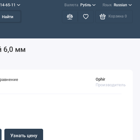
714-65-11
Валюта
Рубль
Язык
Russian
Корзина
0
Найти
й 6,0 мм
Ophir
сравнение
Производитель
Узнать цену