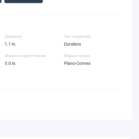
Диаметр
Тип покрытия
1.1 in.
Duralens
Фокусное расстояние
Форма линзы
5.0 in.
Plano-Convex