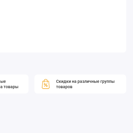
мые
Скидки на различные группы
а товары
товаров