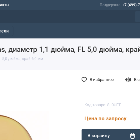
такты
Поддержка
+7 (499)-
тели
ns, диаметр 1,1 дюйма, FL 5,0 дюйма, кра
L 5,0 дюйма, край 6,0 мм
В избранное
В 
Код товара: 8L0UFT
Цена по запросу
В корзину