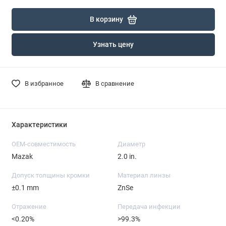
В корзину
Узнать цену
В избранное
В сравнение
Характеристики
OEM-совместимость
Диаметр
Mazak
2.0 in.
Допуск толщины кромки
Материал линзы
±0.1 mm
ZnSe
Отражение
Передача инфекции
<0.20%
>99.3%