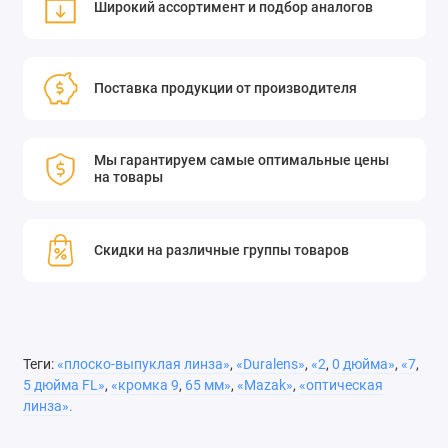
Широкий ассортимент и подбор аналогов
Характеристики:
Поставка продукции от производителя
диаметр: 2,0 дюйма;
Мы гарантируем самые оптимальные цены
на товары
фокусное расстояние: 7,5 дюйма;
кромка: 9,65 мм;
Скидки на различные группы товаров
производитель: Mazak. Плоско-выпуклая
фокусирующая линза 61405-117 для CO2-лазеров имеет
диаметр 2,0 дюйма и фокусное расстояние 7,5 дюйма.
Эта линза из ZnSe имеет толщину края 9,65 мм для
Теги:
«плоско-выпуклая линза»
,
«Duralens»
,
«2
,
0 дюйма»
,
«7
,
OEM-совместимости с Mazak®. Низкий коэффициент
5 дюйма FL»
,
«кромка 9
,
65 мм»
,
«Mazak»
,
«оптическая
линза».
поглощения селенида цинка делает его идеальным
кандидатом для фокусировки с использованием