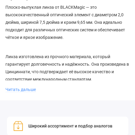
Плоско-выпуклая линза от BLACKMagic — это
высококачественный оптический элемент с диаметром 2,0
дюйма, шириной 7,5 дюйма и краем 9,65 мм. Она идеально
подходит для различных оптических систем и обеспечивает
чёткое и яркое изображение.
Линза изготовлена из прочного материала, который
гарантирует долговечность и надёжность. Она произведена в
Цинциннати, что подтверждает её высокое качество и
соответствие международным стандартам.
Читать дальше
Этот оптический элемент станет незаменимым компонентом
для создания точных и качественных изображений в ваших
проектах.
Плоско-выпуклая инфракрасная линза 61515LA имеет
Широкий ассортимент и подбор аналогов
диаметр 2,0 дюйма (50,8 мм), толщину края 9,65 мм и рабочее