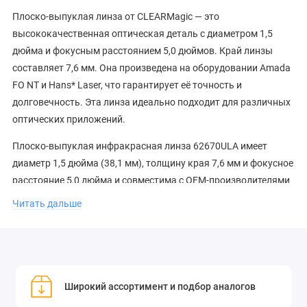
Плоско-выпуклая линза от CLEARMagic — это
высококачественная оптическая деталь с диаметром 1,5
дюйма и фокусным расстоянием 5,0 дюймов. Край линзы
составляет 7,6 мм. Она произведена на оборудовании Amada
FO NT и Hans* Laser, что гарантирует её точность и
долговечность. Эта линза идеально подходит для различных
оптических приложений.
Плоско-выпуклая инфракрасная линза 62670ULA имеет
диаметр 1,5 дюйма (38,1 мм), толщину края 7,6 мм и фокусное
расстояние 5,0 дюйма и совместима с OEM-производителями
Amada FO NT и Hans* Laser. Просветляющее покрытие Clear
Читать дальше
Magic™, используемое в этих линзах CO2-лазера, разработано
специально для длины волны 10,6 микрон.
Высококачественное покрытие увеличивает количество
энергии, проходящей через линзу, и снижает поглощение до
<0,13%.
Широкий ассортимент и подбор аналогов