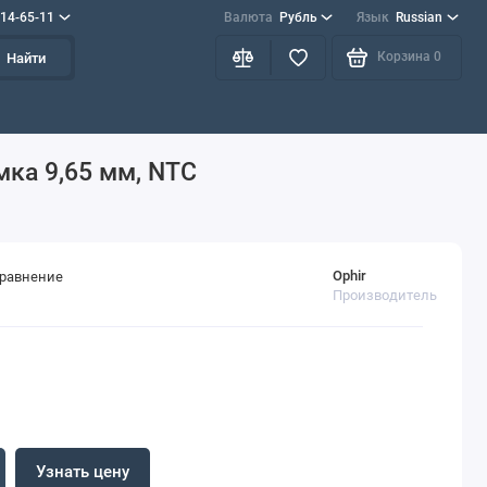
714-65-11
Валюта
Рубль
Язык
Russian
Корзина
0
Найти
мка 9,65 мм, NTC
Ophir
сравнение
Производитель
Узнать цену