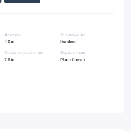
Диаметр
Тип покрытия
2.0 in.
Duralens
Фокусное расстояние
Форма линзы
7.5 in.
Plano-Convex