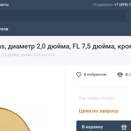
такты
Поддержка
+7 (499)-
тели
ns, диаметр 2,0 дюйма, FL 7,5 дюйма, кро
FL 7,5 дюйма, кромка 9,65 мм, NTC
В избранное
В 
Код товара: FG1KQ3
Цена по запросу
В корзину