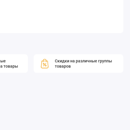
мые
Скидки на различные группы
а товары
товаров