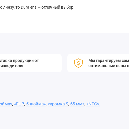
 линзу, то Duralens — отличный выбор.
тавка продукции от
Мы гарантируем са
оизводителя
оптимальные цены н
юйма»
,
«FL 7
,
5 дюйма»
,
«кромка 9
,
65 мм»
,
«NTC».