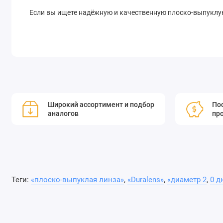
Если вы ищете надёжную и качественную плоско-выпуклую
Широкий ассортимент и подбор
Пос
аналогов
пр
Теги:
«плоско-выпуклая линза»
,
«Duralens»
,
«диаметр 2
,
0 д