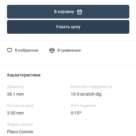
В корзину
Узнать цену
В избранное
В сравнение
Характеристики
Диаметр
Качество поверхности
38.1 mm
10-5 scratch-dig
Толщина края
Угол падения
3.00 mm
0-15º
Форма линзы
Plano-Convex