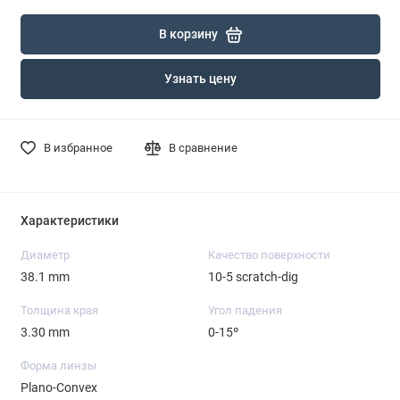
В корзину
Узнать цену
В избранное
В сравнение
Характеристики
Диаметр
Качество поверхности
38.1 mm
10-5 scratch-dig
Толщина края
Угол падения
3.30 mm
0-15º
Форма линзы
Plano-Convex