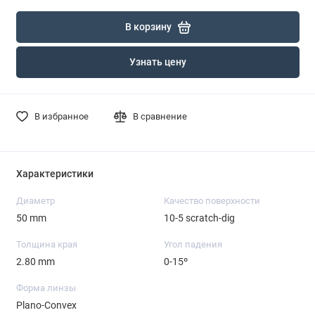
В корзину
Узнать цену
В избранное
В сравнение
Характеристики
Диаметр
Качество поверхности
50 mm
10-5 scratch-dig
Толщина края
Угол падения
2.80 mm
0-15º
Форма линзы
Plano-Convex