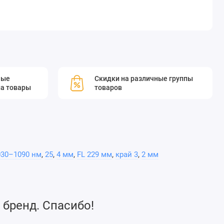
мые
Скидки на различные группы
а товары
товаров
030–1090 нм
,
25
,
4 мм
,
FL 229 мм
,
край 3
,
2 мм
 бренд. Спасибо!