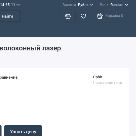
714-65-11
Валюта
Рубль
Язык
Russian
Корзина
0
Найти
, волоконный лазер
Ophir
сравнение
Производитель
Узнать цену