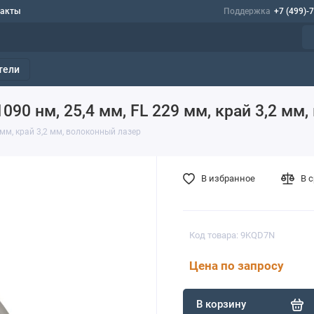
такты
Поддержка
+7 (499)-
тели
090 нм, 25,4 мм, FL 229 мм, край 3,2 мм
 мм, край 3,2 мм, волоконный лазер
В избранное
В 
Код товара: 9KQD7N
Цена по запросу
В корзину