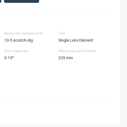
Качество поверхности
Тип
10-5 scratch-dig
Single Lens Element
Угол падения
Фокусное расстояние
0-15º
229 mm