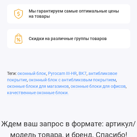
Оконный блок Pyrocam III-HR,
BK7, антибликовое покрытие
Мы гарантируем самые оптимальные цены
на товары
толщиной 1,064 мкм
Оконный блок Pyrocam III-HR, BK7, покрытие A/R толщиной
Скидки на различные группы товаров
1,064 мкм
Теги:
оконный блок
,
Pyrocam III-HR
,
BK7
,
антибликовое
покрытие
,
оконный блок с антибликовым покрытием
,
оконные блоки для магазинов
,
оконные блоки для офисов
,
качественные оконные блоки.
Ждем ваш запрос в формате: артикул/
модель товара, и бренд. Спасибо!