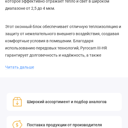
которое эффективно отражает тепло и свет в широком
диапазоне от 2,5 до 4 мкм.
Этот оконный блок обеспечивает отличную теплоизоляцию и
защиту от нежелательного внешнего воздействия, создавая
комфортные условия в помещении. Благодаря
использованию передовых технологий, Pyrocam III-HR
гарантирует долговечность и надёжность, а также
способствует снижению энергопотребления.
Читать дальше
Выбирая оконный блок Pyrocam III-HR, вы получаете продукт,
который сочетает в себе высокое качество,
функциональность и эстетичный внешний вид.
Широкий ассортимент и подбор аналогов
Оконный блок Pyrocam III-HR,
кремний, с
противоотражающим
Поставка продукции от производителя