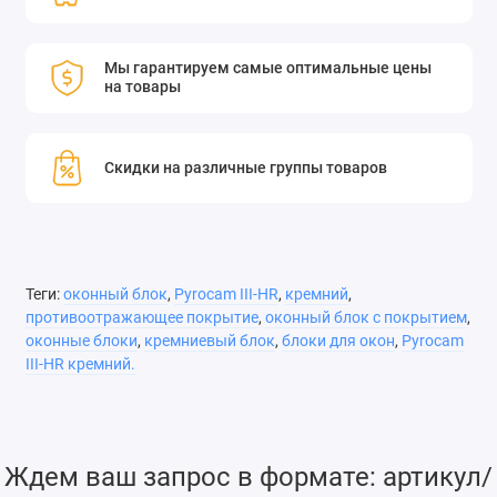
покрытием от 2,5 до 4 мкм
Оконный блок Pyrocam III-HR, кремний, покрытие A/R
Мы гарантируем самые оптимальные цены
на товары
толщиной от 2,5 до 4 мкм
Скидки на различные группы товаров
Теги:
оконный блок
,
Pyrocam III-HR
,
кремний
,
противоотражающее покрытие
,
оконный блок с покрытием
,
оконные блоки
,
кремниевый блок
,
блоки для окон
,
Pyrocam
III-HR кремний.
Ждем ваш запрос в формате: артикул/