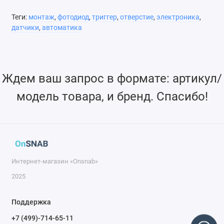
SP90436 — это крепление для триггера фотодиода со
Теги:
монтаж
,
фотодиод
,
триггер
,
отверстие
,
электроника
,
сквозным отверстием.
датчики
,
автоматика
Ждем ваш запрос в формате: артикул/
модель товара, и бренд. Спасибо!
Интернет-магазин «Onsnab»
2025
Поддержка
+7 (499)-714-65-11