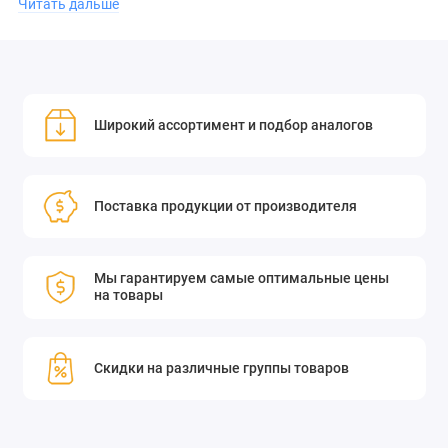
Читать дальше
простота монтажа через отверстие;
надёжность и долговечность.
Широкий ассортимент и подбор аналогов
Этот триггер идеально подходит для создания эффективных
систем обнаружения и управления. Он легко интегрируется в
Поставка продукции от производителя
существующие схемы и обеспечивает стабильную работу в
широком диапазоне условий.
Мы гарантируем самые оптимальные цены
на товары
Приобретите фотодиодный триггер для монтажа через
отверстие и повысьте эффективность своих проектов!
Скидки на различные группы товаров
Монтаж через отверстие,
фотодиодный триггер