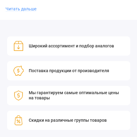
эффективности работы вашего оборудования.
Читать дальше
Приобретите линзу Single BeamSquared и улучшите качество
ваших оптических систем уже сегодня!
Линза Single BeamSquared, 500
Широкий ассортимент и подбор аналогов
мм FL, 430–700 нм с
противоотражающим
Поставка продукции от производителя
покрытием
Линза Single BeamSquared, фокусное расстояние 500 мм,
Мы гарантируем самые оптимальные цены
покрытие A/R для 430–700 нм.
на товары
Скидки на различные группы товаров