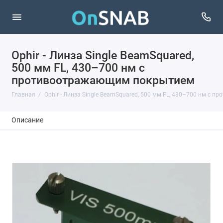
Ophir - Линза Single BeamSquared,
500 мм FL, 430–700 нм с
противоотражающим покрытием
Главная
Ophir - Линза Single BeamSquared, 500 мм FL, 430–700 нм с
Описание