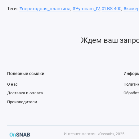
Теги:
#переходная_пластина
,
#Pyrocam_IV
,
#LBS-400
,
#каме
Ждем ваш запрос
Полезные ссылки
Инфор
О нас
Политик
Доставка и оплата
Обработ
Производители
Интернет-магазин «Onsnab», 2025