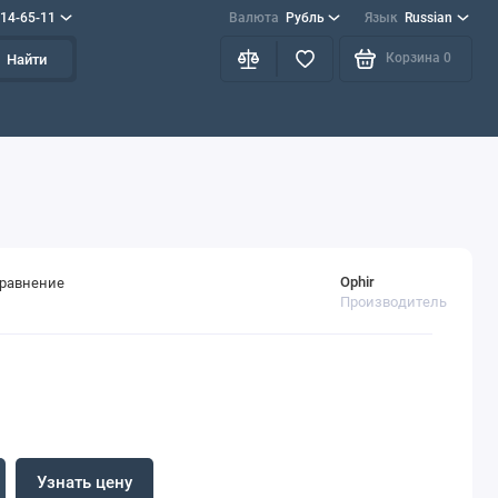
714-65-11
Валюта
Рубль
Язык
Russian
Корзина
0
Найти
Ophir
сравнение
Производитель
Узнать цену