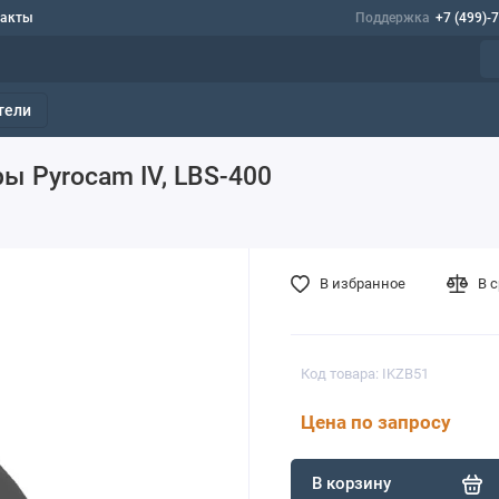
такты
Поддержка
+7 (499)-
тели
ры Pyrocam IV, LBS-400
В избранное
В 
Код товара: IKZB51
Цена по запросу
В корзину