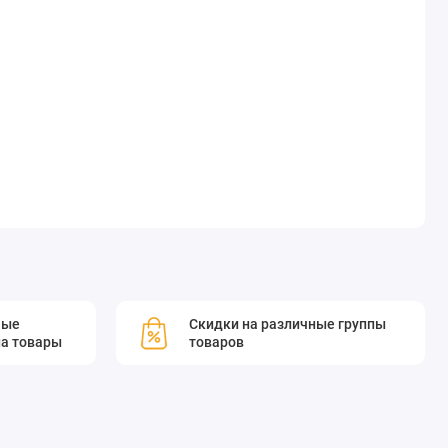
мые
Скидки на различные группы
а товары
товаров