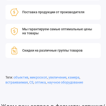
Поставка продукции от производителя
6-кратное увеличение;
Мы гарантируем самые оптимальные цены
встраиваемая камера 4,5 мм;
на товары
камера с креплением CS.
Объектив расширяющего
Скидки на различные группы товаров
луча микроскопа, 6-кратное
увеличение, встраиваемая
камера 4,5 мм и камера с
Теги:
объектив
,
микроскоп
,
увеличение
,
камера
,
креплением CS
встраиваемая
,
CS
,
оптика
,
научное оборудование
Объектив микроскопа SPZ08257 используется для
расширения луча в 6 раз. Различные расширители
позволяют использовать наши фильтры ND1, ND2 и