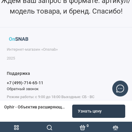
Ждем ваш запрос в формате: артикул/
ND3, а также регулируемый аттенюатор, чтобы
модель товара, и бренд. Спасибо!
адаптировать камеру к широкому диапазону
интенсивностей источников.
Интернет-магазин «Onsnab»
2025
Поддержка
+7 (499)-714-65-11
Обратный звонок
Режим работы: с 9:00 до 18:00 Выходные: СБ - ВС
Ophir - Объектив расширяющего луча микроскопа, 6-кратное увеличение, встраиваемая камера 4,5 мм и камера с креплением CS
Узнать цену
0