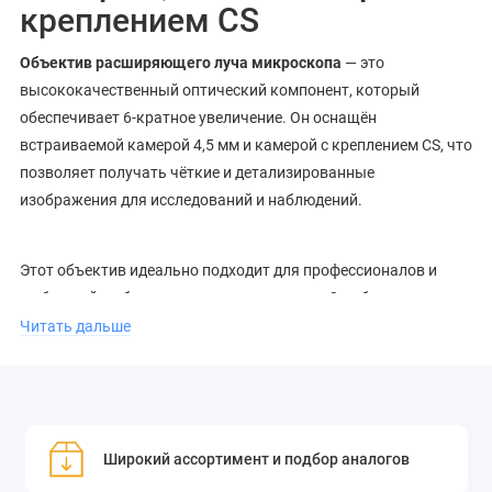
креплением CS
Объектив расширяющего луча микроскопа
— это
высококачественный оптический компонент, который
обеспечивает 6-кратное увеличение. Он оснащён
встраиваемой камерой 4,5 мм и камерой с креплением CS, что
позволяет получать чёткие и детализированные
изображения для исследований и наблюдений.
Этот объектив идеально подходит для профессионалов и
любителей, работающих с микроскопами. Он обеспечивает
высокую чёткость и точность изображений, что делает его
Читать дальше
незаменимым инструментом для научных исследований,
медицинских анализов, образовательных целей и других
областей применения.
Широкий ассортимент и подбор аналогов
Характеристики: