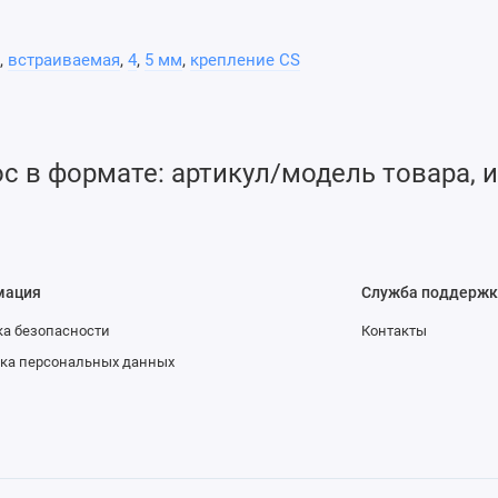
же регулируемый аттенюатор, чтобы адаптировать камеру к
,
встраиваемая
,
4
,
5 мм
,
крепление CS
 в формате: артикул/модель товара, и
мация
Служба поддержк
а безопасности
Контакты
ка персональных данных