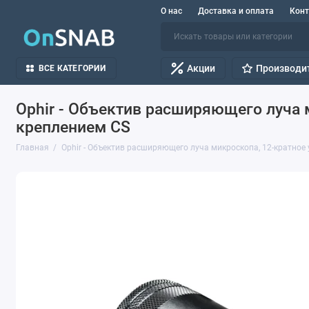
О нас
Доставка и оплата
Кон
Акции
Производи
ВСЕ КАТЕГОРИИ
Ophir - Объектив расширяющего луча м
креплением CS
Главная
Ophir - Объектив расширяющего луча микроскопа, 12-кратное