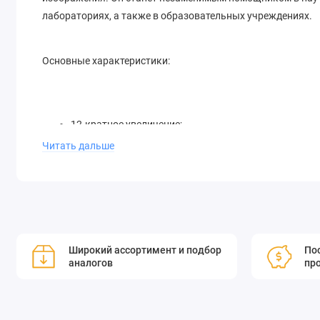
лабораториях, а также в образовательных учреждениях.
Основные характеристики:
12-кратное увеличение;
Читать дальше
встраиваемая камера 4,5 мм;
крепление CS.
Объектив расширяющего лу
увеличение, встраиваемая 
Широкий ассортимент и подбор
Пос
аналогов
пр
креплением CS
Объектив микроскопа SPZ08259 используется для р