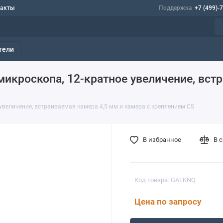
такты
Поддержка
+7 (499)-
тели
икроскопа, 12-кратное увеличение, встр
 увеличение, встраиваемая камера 4,5 мм и камера с креплением CS
В избранное
В 
Код товара: GAEKNQ
Цена по запросу