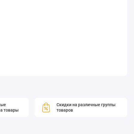
мые
Скидки на различные группы
а товары
товаров