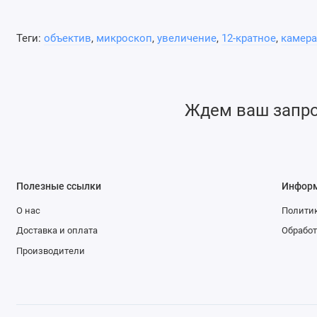
использовать наши фильтры ND1, ND2 и ND3, а так
широкому диапазону интенсивностей источников.
Теги:
объектив
,
микроскоп
,
увеличение
,
12-кратное
,
камера
Ждем ваш запрос
Полезные ссылки
Инфор
О нас
Политик
Доставка и оплата
Обработ
Производители