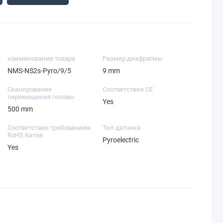
наименование товара
Размер диафрагмы
NMS-NS2s-Pyro/9/5
9 mm
Сканирование
Соответствие CE
перемещения головы
Yes
500 mm
Соответствие требованиям
Тип датчика
RoHS Китая
Pyroelectric
Yes