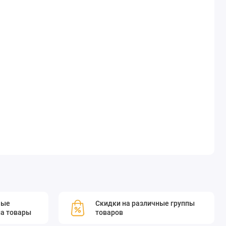
мые
Скидки на различные группы
а товары
товаров