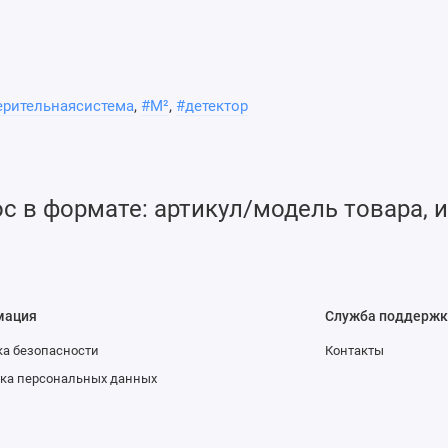
noScan 2s M² имеет апертуру 9 мм, согласованную пару
етром 63,5 мм. Он отличается компактной портативной
оответствуют требованиям ISO и работают в непрерывном
рительнаясистема
,
#M²
,
#детектор
для комплексного анализа лазеров большинства длин волн.
мм
 в формате: артикул/модель товара, и
 в комплект поставки
мация
Служба поддержк
а безопасности
Контакты
ка персональных данных