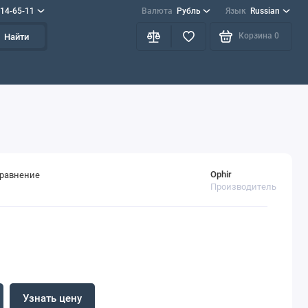
714-65-11
Валюта
Рубль
Язык
Russian
Корзина
0
Найти
Ophir
сравнение
Производитель
Узнать цену