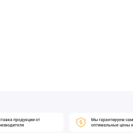
лировать качество продукции, обеспечивать безопасность
овом уровне.
тавка продукции от
Мы гарантируем са
оизводителя
оптимальные цены н
о сейчас и убедитесь в его эффективности!