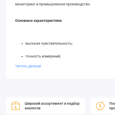
мониторинг и промышленное производство.
Основные характеристики:
высокая чувствительность;
точность измерений;
Читать дальше
широкий спектр применения.
С помощью NanoModeScan вы сможете эффективно контро
на производстве и проводить научные исследования на н
Широкий ассортимент и подбор
Пос
аналогов
пр
Закажите пироэлектрический детектор NanoModeScan прям