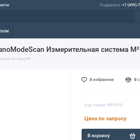
такты
Поддержка
+7 (499)-
тели
NanoModeScan Измерительная система M²
льная система M²
В избранное
В 
Код товара: MPQPH1
Цена по запросу
В корзину