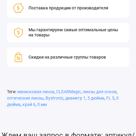
Bystronic. Просветляющее покрытие Clear Magic™,
Поставка продукции от производителя
используемое в этих линзах CO2-лазера, разработано
специально для длины волны 10,6 микрон.
Высококачественное покрытие увеличивает количество
Мы гарантируем самые оптимальные цены
энергии, проходящей через линзу, и снижает поглощение до
на товары
<0,13%.
Низкий коэффициент поглощения селенида цинка делает его
Скидки на различные группы товаров
идеальным кандидатом для фокусировки с использованием
мощных CO2-лазеров. Эти линзы отличаются высокой
прочностью и точностью и изготавливаются с
использованием автоматизированной технологии ЧПУ,
обеспечивающей полную однородность. В большинстве
Теги:
менисковая линза
,
CLEARMagic
,
линзы для очков
,
станков для лазерной резки используются менисковые
оптические линзы
,
Bystronic
,
диаметр 1
,
5 дюйма
,
FL 5
,
0
дюйма
,
край 6
,
0 мм
линзы, поскольку они обеспечивают меньший диаметр
фокуса.
Ждем ваш запрос в формате: артикул/