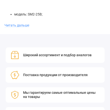
модель: SM2-25B;
Читать дальше
высокое качество изображения;
точность и чёткость наблюдения.
Широкий ассортимент и подбор аналогов
Не упустите возможность приобрести оптическую трубку
SM2-25B и наслаждаться яркими и детализированными
изображениями удалённых объектов! Оптические трубки
Поставка продукции от производителя
предназначены для установки линз и для блокировки света
от внешних источников па пути прохождения луча, для того
чтобы избежать воздействия окружающего света на
Мы гарантируем самые оптимальные цены
оптическую систему. Длина трубки - 25 мм, диаметр
на товары
устанавливаемой оптики – 50,8 мм, максимальная толщина
устанавливаемой оптики -22,5 мм, чистая апертура – 48,3 мм