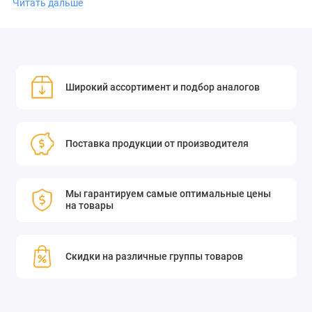
Читать дальше
щелями, разработанные, чтобы обеспечить возможность
крепления различных оптомеханических компонентов в
произвольной позиции. Пластины можно перемещать в
ограниченных пределах, зависящих от размеров крепежных
щелей. Пластины изготавливаются из алюминия с черным
Широкий ассортимент и подбор аналогов
анодированным покрытием и имеются различных размеров
для использования с базами разных компонентов.
Поставка продукции от производителя
Длина: 102 мм
Мы гарантируем самые оптимальные цены
на товары
Ширина: 76 мм
Скидки на различные группы товаров