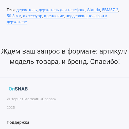
Теги:
держатель
,
держатель для телефона
,
Standa
,
5BM57-2
,
Варианты винтов Вы можете посмотреть в разделе
50.8 мм
,
аксессуар
,
крепление
,
поддержка
,
телефон в
микрометрические и ультра-точные винты.
держателе
Особенности
Ждем ваш запрос в формате: артикул/
модель товара, и бренд. Спасибо!
Специальная плоская пружина для повышения
стабильности, гибкости и длительности.
Кинематическая регулировка по ортогональным осям.
Интернет-магазин «Onsnab»
Диапазон 4-8°, чувствительность 3-6 угловых секунд.
2025
Два варианта крепления – левый и правый.
Поддержка