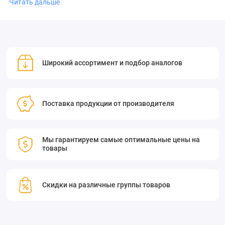
Читать дальше
Преимущества:
Широкий ассортимент и подбор аналогов
простота установки;
надёжность и долговечность;
Поставка продукции от производителя
совместимость с различными моделями зеркал.
Мы гарантируем самые оптимальные цены на
товары
Выбирая держатель зеркал Standa 5MBM24M-1-2SQ, вы
получаете гарантию качества и безопасности на дороге.
Скидки на различные группы товаров
Кинематические держатели зеркал/делителей пучка 5MBM24