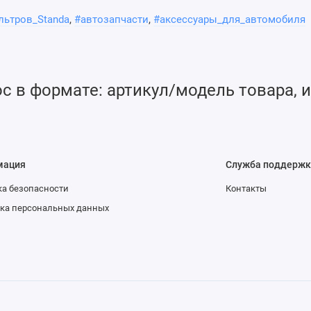
ых, она прижимает наконечники винтов для устранения люфта,
льтров_Standa
,
#автозапчасти
,
#аксессуары_для_автомобиля
 держатели изготавливаются с двумя резьбовыми
 в формате: артикул/модель товара, и
вать любые винты STANDA.Отверстия M6 сбоку держателя
 как горизонтального, так и вертикального.Специальный L-
ртуру.
мация
Служба поддержк
а безопасности
Контакты
ка персональных данных
льности и устойчивости.
дикулярных плоскостях.