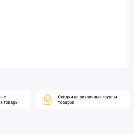
мые
Скидки на различные группы
а товары
товаров