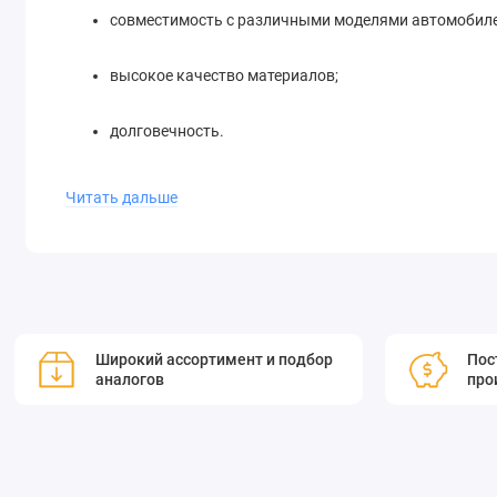
совместимость с различными моделями автомобиле
высокое качество материалов;
долговечность.
Читать дальше
Приобретите держатель фильтров Standa 5FM57 и обеспеч
Обеспечивает фиксацию и юстировку по двум угловым ко
пластин от 2 до 6 мм.
Широкий ассортимент и подбор
Пос
аналогов
про
Толщина закрепляемой оптической пластины от 2 до 6 мм
Прецизионные высокостабильные L-образные оптические 
по двум углам, и производятся из стали с черным покры