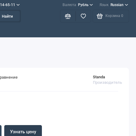
714-65-11
Валюта
Рубль
Язык
Russian
Корзина
0
Найти
Standa
сравнение
Производитель
Узнать цену