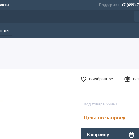
такты
Поддержка
+7 (499)-
тели
В избранное
В 
Код товара: 29861
Цена по запросу
В корзину