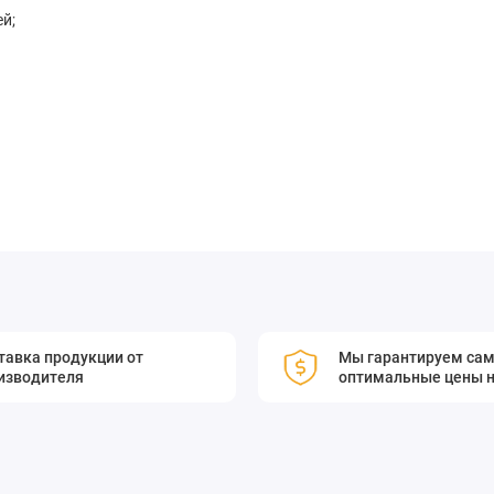
й;
ьте бесперебойную работу вашего автомобиля!
ординатам до 6 фильтров. Толщина фиксируемых оптических
тавка продукции от
Мы гарантируем са
изводителя
оптимальные цены н
.
держатели разработаны на основе держателей с юстировкой
тием, наносимым химическим путем. Специальная пружина