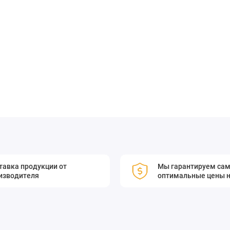
лаждайтесь удобством и безопасностью при использовании
тавка продукции от
Мы гарантируем са
изводителя
оптимальные цены н
4 используются для точного углового и линейного