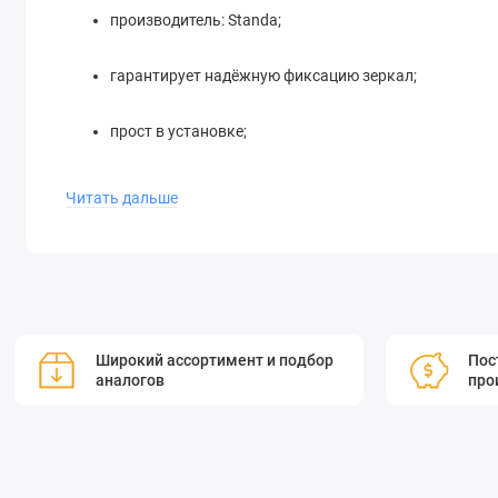
производитель: Standa;
гарантирует надёжную фиксацию зеркал;
прост в установке;
совместим с различными моделями зеркал.
Читать дальше
Приобретите держатель зеркал Standa 5MBM24-3-3 и нас
зеркал!
Широкий ассортимент и подбор
Пос
аналогов
про
Кинематические держатели зеркал/делителей пучка 5MBM2
выравнивания оптических элементов.