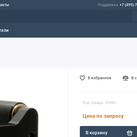
такты
Поддержка
+7 (499)-
тели
В избранное
В 
Код товара: 29986
Цена по запросу
В корзину