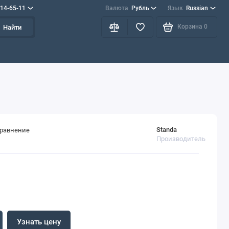
714-65-11
Валюта
Рубль
Язык
Russian
Корзина
0
Найти
Standa
сравнение
Производитель
Узнать цену