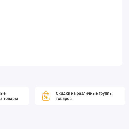
мые
Скидки на различные группы
а товары
товаров