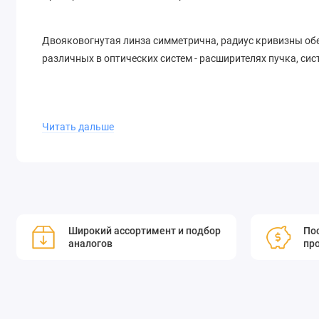
Двояковогнутая линза симметрична, радиус кривизны обе
различных в оптических систем - расширителях пучка, си
Читать дальше
Рассеивает пучок света
Обладает меньшими сферическими аберрациями, че
Возможно изготовление линз нестандартных разме
Широкий ассортимент и подбор
Пос
аналогов
пр
Возможно нанесение различных диэлектрических 