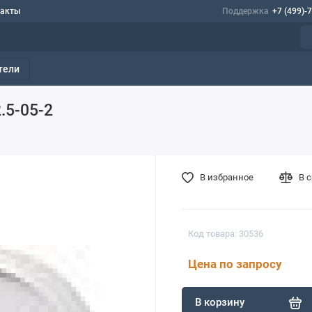
такты
Поддержка
+7 (499)-
тели
.5-05-2
В избранное
В 
Код товара: 30536
Цена по запросу
В корзину