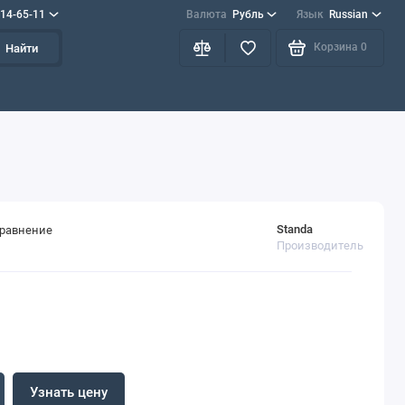
714-65-11
Валюта
Рубль
Язык
Russian
Корзина
0
Найти
Standa
сравнение
Производитель
Узнать цену