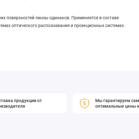
их поверхностей линзы одинаков. Применяется в составе
стемах оптического распознавания и проекционных системах.
м плоско-вогнутая линза
ров
тавка продукции от
Мы гарантируем са
оизводителя
оптимальные цены н
покрытий