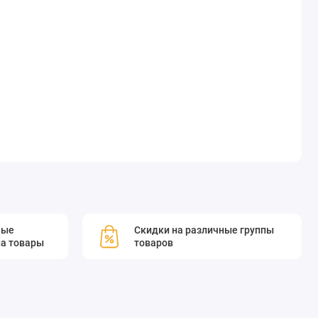
мые
Скидки на различные группы
а товары
товаров