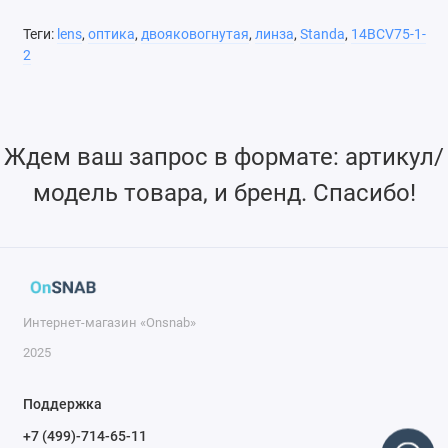
Теги:
lens
,
оптика
,
двояковогнутая
,
линза
,
Standa
,
14BCV75-1-
2
Рассеивает пучок света
Обладает меньшими сферическими аберрациями, чем
плоско-вогнутая линза
Ждем ваш запрос в формате: артикул/
Возможно изготовление линз нестандартных размеров
модель товара, и бренд. Спасибо!
Возможно нанесение различных диэлектрических
покрытий
Интернет-магазин «Onsnab»
2025
Поддержка
+7 (499)-714-65-11