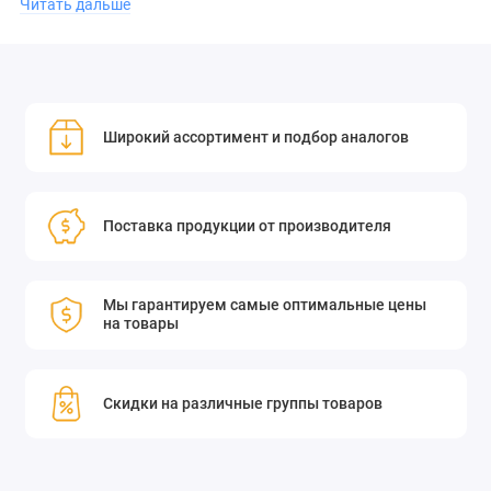
Читать дальше
Эта линза отличается высокой точностью изготовления и
соответствует всем необходимым стандартам качества. Она
станет надёжным компонентом для ваших оптических
устройств.
Широкий ассортимент и подбор аналогов
Приобретите двояковогнутую линзу Standa 14BCV75-1-2 в
Поставка продукции от производителя
нашем интернет-магазине и убедитесь в её качестве и
эффективности!
Мы гарантируем самые оптимальные цены
на товары
Двояковогнутая линза симметрична, радиус кривизны обеих
поверхностей линзы одинаков. Применяется в составе
различных в оптических систем - расширителях пучка,
Скидки на различные группы товаров
системах оптического распознавания и проекционных
системах.