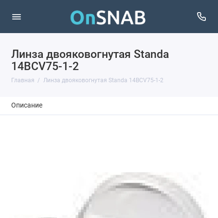
Линза двояковогнутая Standa
14BCV75-1-2
Главная
Линза двояковогнутая Standa 14BCV75-1-2
Описание