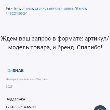
Обладает меньшими сферическими аберрациями, чем
Теги:
lens
,
оптика
,
двояковыпуклая
,
линза
,
Standa
,
плоско-выпуклая линза
14BCX150-2-1
Возможно изготовление линз нестандартных размеров
Возможно нанесение различных диэлектрических
Ждем ваш запрос в формате: артикул/
покрытий
модель товара, и бренд. Спасибо!
Интернет-магазин «Onsnab»
2025
Поддержка
+7 (499)-714-65-11