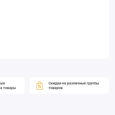
мые
Скидки на различные группы
а товары
товаров