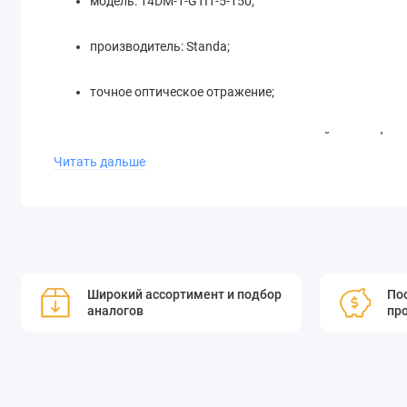
модель: 14DM-1-GTI1-5-150;
производитель: Standa;
точное оптическое отражение;
подходит для высокоточных измерений в интерферо
Читать дальше
Это зеркало — незаменимый элемент для научных исследо
физика, химия и инженерия.
Широкий ассортимент и подбор
Пос
Интерферометр Жира-Турнуа (GTI) - это оптический резон
аналогов
пр
хроматической дисперсии. Зеркала GTI используются в о
YAG, Yb: KGW, но могут быть оптимизированы для других дл
сравнению с призматическими или решетчатыми система
демонстрируют меньшие потери и чувствительность к оши