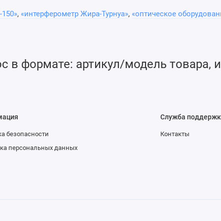
истемы.
-150»
,
«интерферометр Жира-Турнуа»
,
«оптическое оборудован
 в формате: артикул/модель товара, и
2
500 fs
для покрытий типа лазера Yb: KGW, Yb: YAG
мация
Служба поддержк
а безопасности
Контакты
ка персональных данных