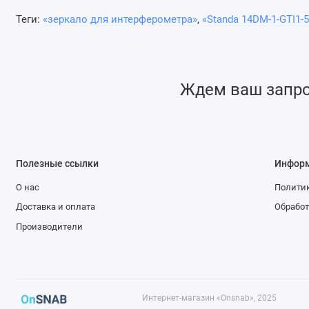
высокую выходную мощность и стабильность лазерной с
Теги:
«зеркало для интерферометра»
,
«Standa 14DM-1-GTI1-5
Отражательная способность до 99,9%
Ждем ваш запрос
Допуск центральной длины волны до 1%
2
Значения GDD находятся в диапазоне от 100 fs
до 1
Полезные ссылки
Инфор
GDD - Дисперсия групповой задержки
О нас
Политик
Доставка и оплата
Обработ
Производители
Интернет-магазин «Onsnab», 2025