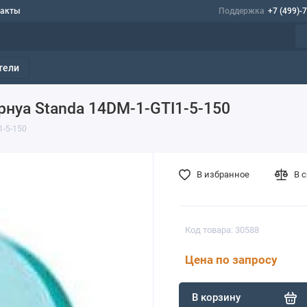
такты
Поддержка
+7 (499)-
тели
нуа Standa 14DM-1-GTI1-5-150
1-5-150
В избранное
В 
Код товара: 30588
Цена по запросу
В корзину