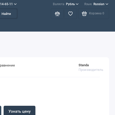
714-65-11
Валюта
Рубль
Язык
Russian
Корзина
0
Найти
Standa
сравнение
Производитель
Узнать цену