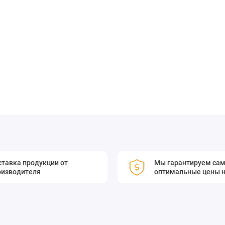
метрах.
ваний и точных измерений в различных областях, таких как
тавка продукции от
Мы гарантируем са
атор стоячей волны, предназначенный для генерации
оизводителя
оптимальные цены н
сновном для сжатия импульсов в фемтосекундных лазерах Yb:
ин волн, например для лазерной системы Ti: Sapphire. По
ми сжатия импульсов тонкопленочные зеркала GTI
бкам механического смещения, что обеспечивает более