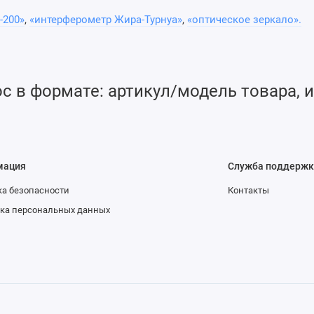
-200»
,
«интерферометр Жира-Турнуа»
,
«оптическое зеркало».
 в формате: артикул/модель товара, и
2
500 fs
для покрытий типа лазера Yb: KGW, Yb: YAG
мация
Служба поддержк
а безопасности
Контакты
ка персональных данных