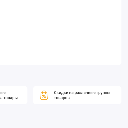
мые
Скидки на различные группы
а товары
товаров