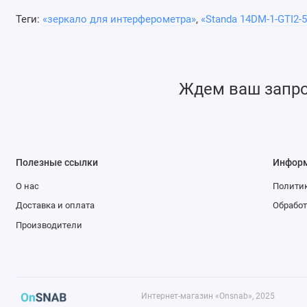
Теги:
«зеркало для интерферометра»
,
«Standa 14DM-1-GTI2-5
Отражательная способность до 99,9%
Допуск центральной длины волны до 1%
Ждем ваш запрос
2
Значения GDD находятся в диапазоне от 100 fs
до 1
GDD - Дисперсия групповой задержки
Полезные ссылки
Инфор
О нас
Политик
Доставка и оплата
Обработ
Производители
Интернет-магазин «Onsnab», 2025