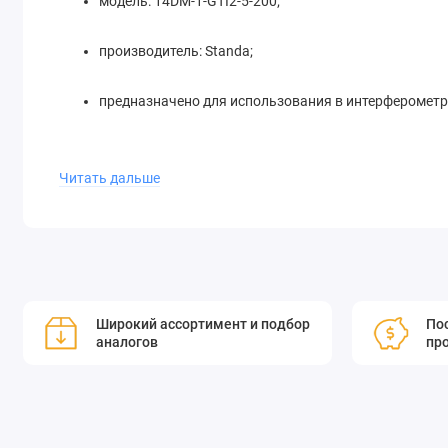
модель: 14DM-1-GTI2-5-200;
производитель: Standa;
предназначено для использования в интерферометр
Читать дальше
Это зеркало является незаменимым элементом для обеспе
научных и промышленных целях.
Интерферометр Жира-Турнуа (GTI) - это оптический резон
хроматической дисперсии. Зеркала GTI используются в о
Широкий ассортимент и подбор
Пос
YAG, Yb: KGW, но могут быть оптимизированы для других дл
аналогов
пр
сравнению с призматическими или решетчатыми система
демонстрируют меньшие потери и чувствительность к оши
высокую выходную мощность и стабильность лазерной с