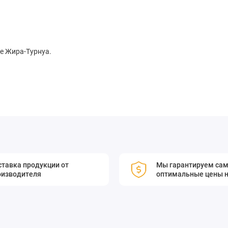
е Жира-Турнуа.
чения точности и надёжности оптических измерений в
атор стоячей волны, предназначенный для генерации
сновном для сжатия импульсов в фемтосекундных лазерах Yb:
тавка продукции от
Мы гарантируем са
ин волн, например для лазерной системы Ti: Sapphire. По
оизводителя
оптимальные цены н
ми сжатия импульсов тонкопленочные зеркала GTI
бкам механического смещения, что обеспечивает более
истемы.