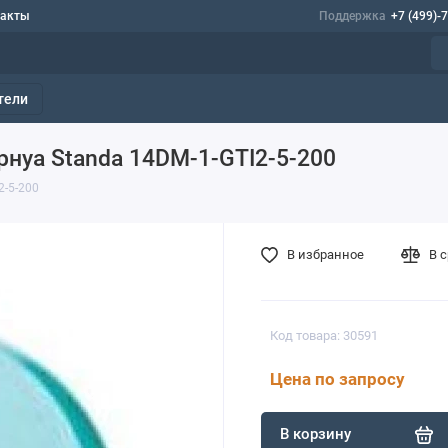
такты
Поддержка
+7 (499)-
тели
нуа Standa 14DM-1-GTI2-5-200
2-5-200
В избранное
В 
Код товара: 30591
Цена по запросу
В корзину