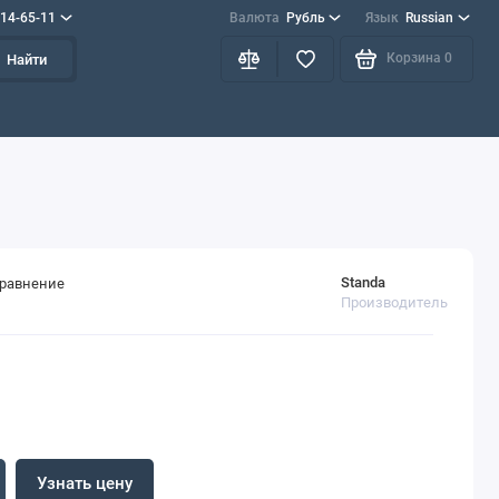
714-65-11
Валюта
Рубль
Язык
Russian
Корзина
0
Найти
Standa
сравнение
Производитель
Узнать цену