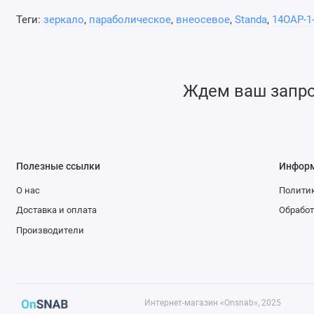
Теги:
зеркало
,
параболическое
,
внеосевое
,
Standa
,
14OAP-1
Ждем ваш запрос
Полезные ссылки
Инфор
О нас
Политик
Доставка и оплата
Обработ
Производители
Интернет-магазин «Onsnab», 2025