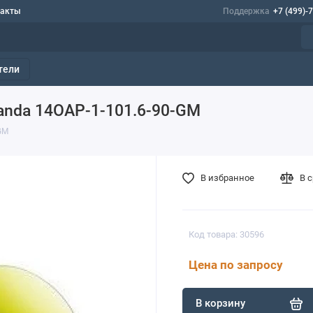
такты
Поддержка
+7 (499)-
тели
anda 14OAP-1-101.6-90-GM
GM
В избранное
В 
Код товара: 30596
Цена по запросу
В корзину