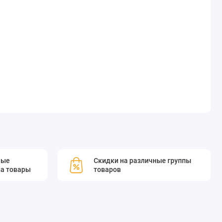
мые
Скидки на различные группы
а товары
товаров