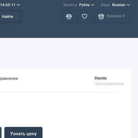
714-65-11
Валюта
Рубль
Язык
Russian
Корзина
0
Найти
Standa
сравнение
Производитель
Узнать цену