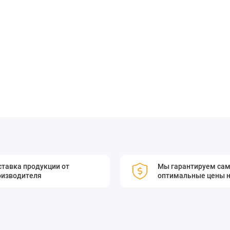
копах, лазерных системах и других оптических устройствах,
тавка продукции от
Мы гарантируем са
ские зеркала с параболическими контурами поверхности для
оизводителя
оптимальные цены н
тся из цельного прутка, чтобы минимизировать деформацию
я на современном алмазном токарном оборудовании.