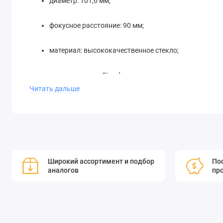
диаметр: 101,6 мм;
фокусное расстояние: 90 мм;
материал: высококачественное стекло;
производитель: Standa.
Читать дальше
Это зеркало идеально подходит для использования в телес
требующих высокой точности и надёжности.
Широкий ассортимент и подбор
Пос
Standa предлагает стандартные и специальные металличе
аналогов
пр
внеосевой фокусировки луча. Эти зеркала изготавливаю
формы поверхности. Металлические зеркала производятс