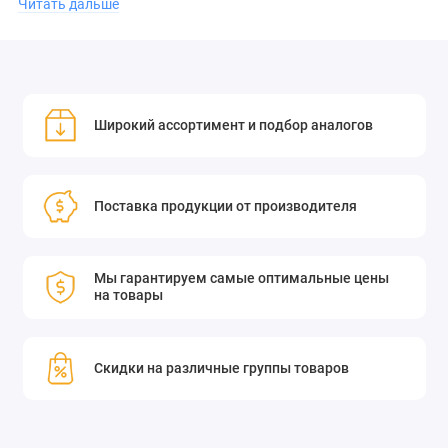
Читать дальше
материал: алюминий ([указать материал, если он
отличается]);
конструкция: внеосевое параболическое зеркало.
Широкий ассортимент и подбор аналогов
Это зеркало разработано для обеспечения превосходной
производительности и долговечности. Оно подходит для
Поставка продукции от производителя
использования в различных областях, включая астрономию,
телекоммуникации и научные исследования.
Мы гарантируем самые оптимальные цены
на товары
Приобретите параболическое внеосевое зеркало Standa
14OAP-1-25.4-60-AL и улучшите качество своих оптических
систем!
Скидки на различные группы товаров
Standa предлагает стандартные и специальные