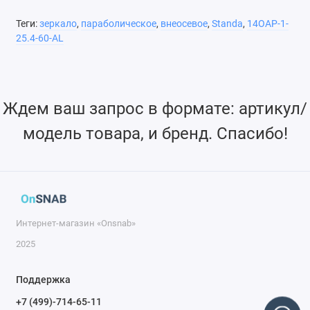
металлические зеркала с параболическими контурами
поверхности для внеосевой фокусировки луча. Эти зеркала
Теги:
зеркало
,
параболическое
,
внеосевое
,
Standa
,
14OAP-1-
25.4-60-AL
изготавливаются из цельного прутка, чтобы минимизировать
деформацию формы поверхности. Металлические зеркала
производятся на современном алмазном токарном
оборудовании.
Ждем ваш запрос в формате: артикул/
модель товара, и бренд. Спасибо!
Интернет-магазин «Onsnab»
2025
Поддержка
+7 (499)-714-65-11