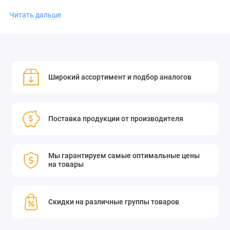
Читать дальше
Эта линза разработана с использованием передовых
технологий и соответствует высоким стандартам качества.
Она идеально подходит для тех, кто нуждается в коррекции
Широкий ассортимент и подбор аналогов
зрения и ценит комфорт и чёткость изображения.
Приобретите отрицательную плоско-цилиндрическую линзу
Поставка продукции от производителя
Standa 14NCL200-2-2 в нашем интернет-магазине и
наслаждайтесь качественным зрением каждый день!
Мы гарантируем самые оптимальные цены
на товары
Цилиндрическая отрицательная линза рассеивает пучок
только по одной координате. Используется в лазерных
сканерах, спектроскопии, лазерах на красителях, акусто-
Скидки на различные группы товаров
оптике и и других приложениях. Линза незаменима при
необходимости создать круглую форму пучка