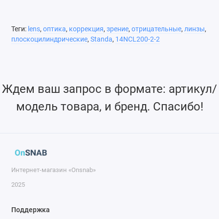
излучающемого лазерным диодом.
Теги:
lens
,
оптика
,
коррекция
,
зрение
,
отрицательные
,
линзы
,
плоскоцилиндрические
,
Standa
,
14NCL200-2-2
Круглая и прямоугольная форма линзы
Рассеивает пучок света по одной координате
Ждем ваш запрос в формате: артикул/
модель товара, и бренд. Спасибо!
Возможно изготовление линз нестандартных размеров
Возможно нанесение различных диэлектрических
покрытий
Интернет-магазин «Onsnab»
2025
Поддержка