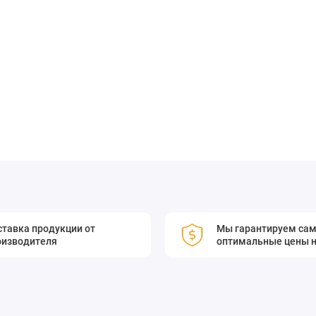
производительности и долговечности. Оно подходит для
оптических устройствах.
улучшите качество своих оптических систем!
тавка продукции от
Мы гарантируем са
ские зеркала с параболическими контурами поверхности для
оизводителя
оптимальные цены н
тся из цельного прутка, чтобы минимизировать деформацию
я на современном алмазном токарном оборудовании.