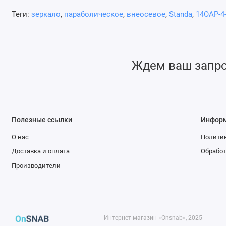
Теги:
зеркало
,
параболическое
,
внеосевое
,
Standa
,
14OAP-4
Ждем ваш запрос
Полезные ссылки
Инфор
О нас
Политик
Доставка и оплата
Обработ
Производители
Интернет-магазин «Onsnab», 2025