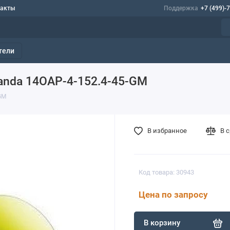
такты
Поддержка
+7 (499)-
тели
anda 14OAP-4-152.4-45-GM
GM
В избранное
В 
Код товара: 30943
Цена по запросу
В корзину