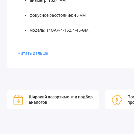
диаметр: 152,4 мм;
фокусное расстояние: 45 мм;
модель: 14OAP-4-152.4-45-GM.
Читать дальше
Это зеркало разработано для обеспечения превосходной 
использования в телескопах, лазерных системах и других 
Приобретите параболическое внеосевое зеркало Standa и 
Широкий ассортимент и подбор
Пос
Standa предлагает стандартные и специальные металличе
аналогов
пр
внеосевой фокусировки луча. Эти зеркала изготавливаю
формы поверхности. Металлические зеркала производятс