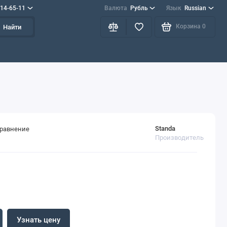
714-65-11
Валюта
Рубль
Язык
Russian
Корзина
0
Найти
Standa
сравнение
Производитель
Узнать цену