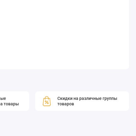
мые
Скидки на различные группы
а товары
товаров