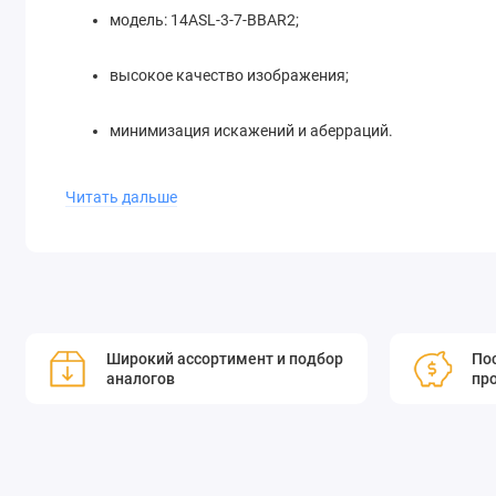
модель: 14ASL-3-7-BBAR2;
высокое качество изображения;
минимизация искажений и аберраций.
Читать дальше
Эта линза идеально подходит для применения в фото- и ви
устройствах, где требуется высокая точность и качество 
Асферические линзы являются эффективным средством уст
типов аберраций создаваемых линзами.
Широкий ассортимент и подбор
Пос
аналогов
пр
Standa осуществляет расчет геометрии линз с помощью 
асферических линз без сферических аберраций. Технолог