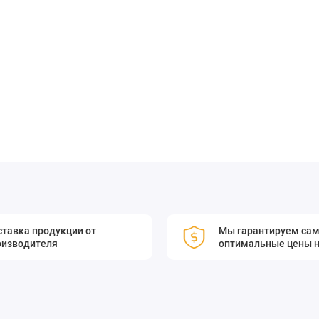
деотехнике, медицинских приборах, телескопах и других
изображения.
ранения не только сферических аберраций, но и других
тавка продукции от
Мы гарантируем са
оизводителя
оптимальные цены н
компьютерного моделирования при изготовлении
ия производства обеспечивает низкую себестоимость