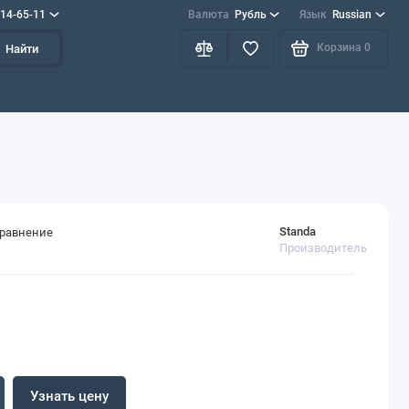
714-65-11
Валюта
Рубль
Язык
Russian
Корзина
0
Найти
Standa
сравнение
Производитель
Узнать цену