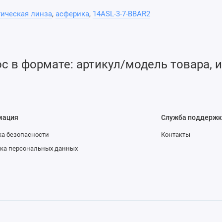
. Наш многолетний опыт в производстве асферических
тическая линза
,
асферика
,
14ASL-3-7-BBAR2
ачественную оптику.
рической поверхности.
 в формате: артикул/модель товара, и
ение в следствие так называемых сферических аберраций,
й оси лучи преломляются сильнее, чем лучи идущие близко к
мация
Служба поддержк
ре четкости изображения. Правильно спроектированная
а безопасности
Контакты
е аберрации.
ка персональных данных
ранения не только сферических, но и других видов
орсии.