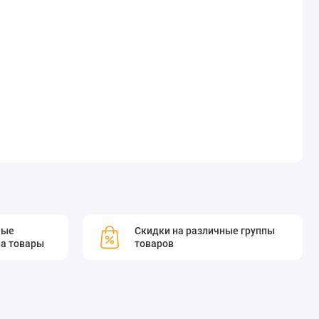
мые
Скидки на различные группы
а товары
товаров