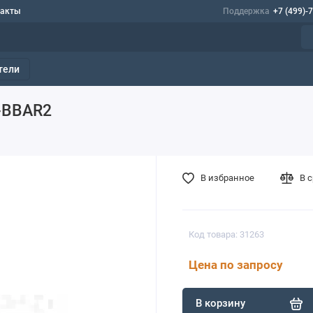
такты
Поддержка
+7 (499)-
тели
7-BBAR2
В избранное
В 
Код товара: 31263
Цена по запросу
В корзину