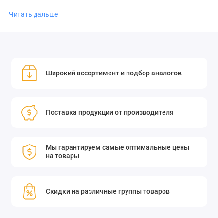
Читать дальше
модель: 14DM-1-WS21-0-2;
производитель: Standa.
Широкий ассортимент и подбор аналогов
Не упустите возможность приобрести качественное зеркало
по выгодной цене!
Поставка продукции от производителя
Зеркало с разделяющим покрытием отражает излучение
Мы гарантируем самые оптимальные цены
определенного спектрального диапазона и разделяет
на товары
области спектра или определенные длины волн (гармоники)
многочатотных лазерных систем, путем частичного
отражения пропускания и поглощения. Одна длина волны
Скидки на различные группы товаров
отражается, а другие передаются.