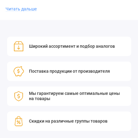
дополнением к любому пространству, подчёркивая его стиль
Читать дальше
и уют.
Зеркало с разделяющим покрытием отражает излучение
определенного спектрального диапазона и разделяет
Широкий ассортимент и подбор аналогов
области спектра или определенные длины волн (гармоники)
многочатотных лазерных систем, путем частичного
отражения пропускания и поглощения. Одна длина волны
отражается, а другие передаются.
Поставка продукции от производителя
Мы гарантируем самые оптимальные цены
на товары
Скидки на различные группы товаров