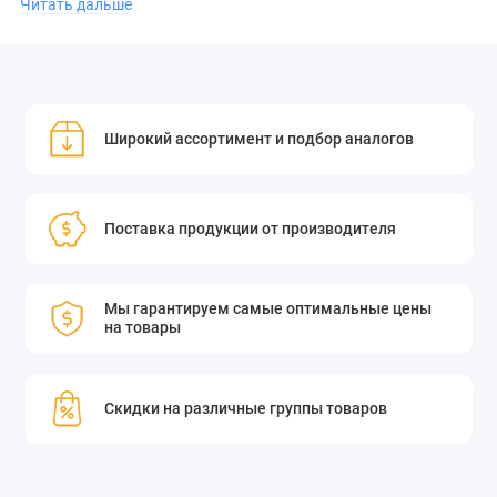
Читать дальше
Эта линза станет отличным выбором для тех, кто ценит
качество и комфорт.
Широкий ассортимент и подбор аналогов
Двояковогнутая линза симметрична, радиус кривизны обеих
поверхностей линзы одинаков. Применяется в составе
Поставка продукции от производителя
различных в оптических систем - расширителях пучка,
системах оптического распознавания и проекционных
системах.
Мы гарантируем самые оптимальные цены
на товары
Скидки на различные группы товаров
Рассеивает пучок света
Обладает меньшими сферическими аберрациями, чем
плоско-вогнутая линза