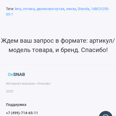
Теги:
lens
,
оптика
,
двояковогнутая
,
линза
,
Standa
,
14BCV250-
Возможно изготовление линз нестандартных размеров
05-1
Возможно нанесение различных диэлектрических
покрытий
Ждем ваш запрос в формате: артикул/
модель товара, и бренд. Спасибо!
Интернет-магазин «Onsnab»
2025
Поддержка
+7 (499)-714-65-11