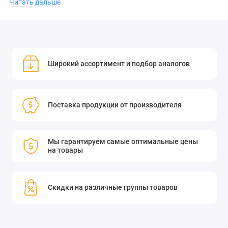
Читать дальше
Эта пластина обеспечивает высокую точность и
стабильность работы оптических систем, что делает её
Широкий ассортимент и подбор аналогов
идеальным выбором для профессиональных приложений.
Приобретите пластину ахроматическую фазовую Standa
Поставка продукции от производителя
14WPA.4-900-2100-15 и улучшите качество своих оптических
систем!
Мы гарантируем самые оптимальные цены
на товары
Ахроматическая фазовая пластина состоит из 2-х пластин,
скрепленных между собою. Первая из кристаллического
кварца, а вторая из фторида магния.
Скидки на различные группы товаров
Благодаря разнице в дисперсиях в этих одноосных