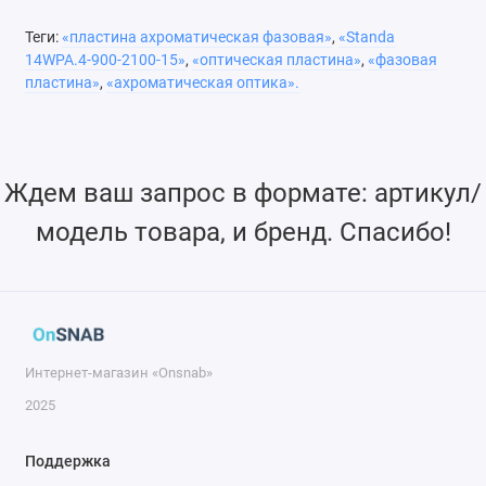
положительных кристаллах, можно рассчитать толщину
Теги:
«пластина ахроматическая фазовая»
,
«Standa
каждой пластины таким образом, чтобы фазовый сдвиг при
14WPA.4-900-2100-15»
,
«оптическая пластина»
,
«фазовая
двойном лучепреломлении в сборке менялся очень медленно
пластина»
,
«ахроматическая оптика».
в широком диапазоне длин волн. Таким образом, можно
получить ахроматическую волновую пластину нулевого
порядка. Такие ахроматические фазовые пластины
применимы в различных целях и могут заменить целый ряд
Ждем ваш запрос в формате: артикул/
обычных кварцевых волновых пластин, работающих только
модель товара, и бренд. Спасибо!
с одной длиной волны.
Широкий спектральный диапазон
Интернет-магазин «Onsnab»
2025
Широкополосное спектральное покрытие
Поддержка