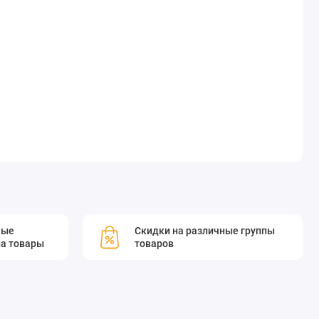
мые
Скидки на различные группы
а товары
товаров