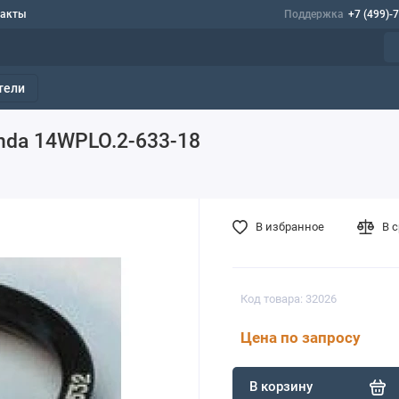
такты
Поддержка
+7 (499)-
тели
nda 14WPLO.2-633-18
В избранное
В 
Код товара: 32026
Цена по запросу
В корзину