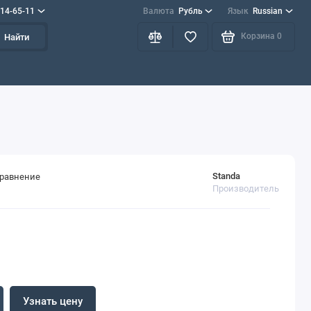
714-65-11
Валюта
Рубль
Язык
Russian
Корзина
0
Найти
Standa
сравнение
Производитель
Узнать цену