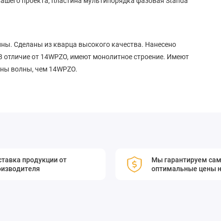
вашего проекта, пластина мультипорядка фазовая Standa
ны. Сделаны из кварца высокого качества. Нанесено
 В отличие от 14WPZO, имеют монолитное строение. Имеют
ины волны, чем 14WPZO.
тавка продукции от
Мы гарантируем са
оизводителя
оптимальные цены н