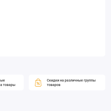
мые
Скидки на различные группы
а товары
товаров