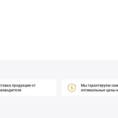
ить ваши устройства в нужном месте, обеспечив их надёжную
ом в организации пространства и улучшении
тавка продукции от
Мы гарантируем са
оизводителя
оптимальные цены н