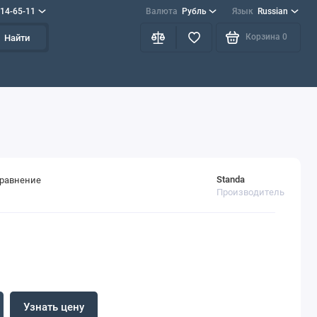
714-65-11
Валюта
Рубль
Язык
Russian
Корзина
0
Найти
Standa
сравнение
Производитель
Узнать цену