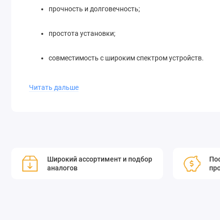
прочность и долговечность;
простота установки;
совместимость с широким спектром устройств.
Читать дальше
С кронштейном Standa вы сможете легко и быстро закреп
фиксацию. Этот аксессуар станет незаменимым помощник
функциональности вашего интерьера.
Используется для вертикального крепления 8MT30-50.
Широкий ассортимент и подбор
Пос
аналогов
пр