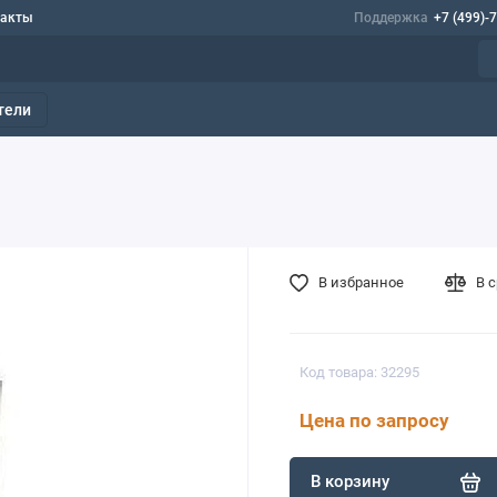
такты
Поддержка
+7 (499)-
тели
В избранное
В 
Код товара: 32295
Цена по запросу
В корзину