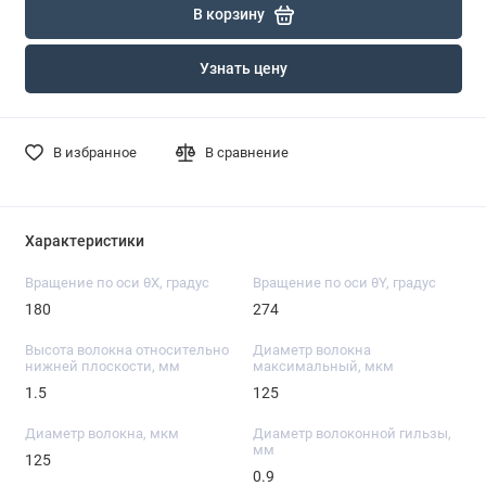
В корзину
Узнать цену
В избранное
В сравнение
Характеристики
Вращение по оси θX, градус
Вращение по оси θY, градус
180
274
Высота волокна относительно
Диаметр волокна
нижней плоскости, мм
максимальный, мкм
1.5
125
Диаметр волокна, мкм
Диаметр волоконной гильзы,
мм
125
0.9