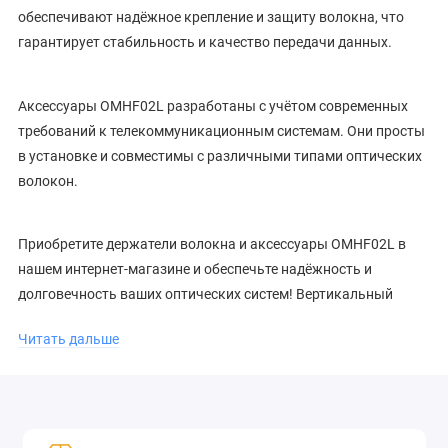
обеспечивают надёжное крепление и защиту волокна, что
гарантирует стабильность и качество передачи данных.
Аксессуары OMHF02L разработаны с учётом современных
требований к телекоммуникационным системам. Они просты
в установке и совместимы с различными типами оптических
волокон.
Приобретите держатели волокна и аксессуары OMHF02L в
нашем интернет-магазине и обеспечьте надёжность и
долговечность ваших оптических систем! Вертикальный
держатель волокна серии OMHF02, изготовленный из
Читать дальше
алюминиевого сплава 6061 T4, предназначен для углового и
осевого позиционирования оптического волокна. Держатель
закреплен на основание с пазом типа "ласточкин хвост", что
позволяет легко монтировать зажим на станциях
позиционирования серий HFA/HFS. Фиксация волокна в