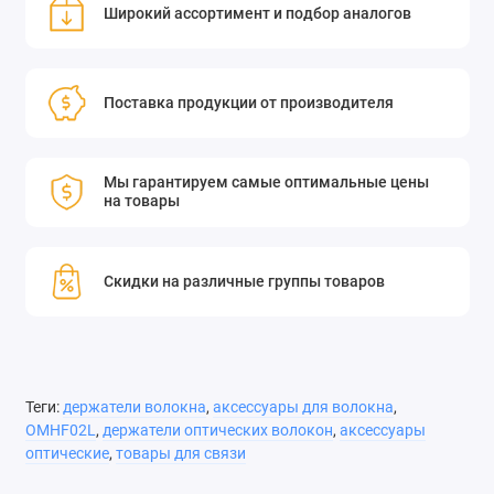
Широкий ассортимент и подбор аналогов
держателе осуществляется с помощью магнитного зажима с
откидной крышкой, который прост и удобен в эксплуатации.
Вращение волокна вокруг его собственной оси
Поставка продукции от производителя
осуществляется с помощью небольшого ротационного
механизма, установленного на торце магнитного зажима.
Мы гарантируем самые оптимальные цены
на товары
Скидки на различные группы товаров
Теги:
держатели волокна
,
аксессуары для волокна
,
OMHF02L
,
держатели оптических волокон
,
аксессуары
оптические
,
товары для связи