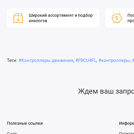
движения с обратной связью по положению, разработан
прецизионных систем управления движением. Встроенная
Широкий ассортимент и подбор
Пос
аналогов
пр
позиционером, поддерживает архитектуры PC, ARM и FPG
позволяют гибко настраивать систему под задачи заказ
уровня поддерживает базовую технологию разработки. К
положительных, отрицательных и нулевых положений и п
отрицательных положений. Оптический датчик осуществл
полузамкнутому контурам. Высокопроизводительное про
Теги:
#Контроллеры движения
,
#FBCU4FL
,
#контроллеры
,
стабильную и надежную работу устройства с быстрым от
на базе FPGA, что обеспечивает высокую помехозащищен
Контроллер подключается к компьютеру через Ethernet, ч
производственной линией и совместимым оборудованием
Ждем ваш запрос
осевое, 4-осевое и 6-осевое перемещение. Совместим со
шаговым двигателем Oriental Motor и сервоприводом Pan
круговую и спиральную интерполяцию, поддерживают отн
перемещение, перемещение по произвольной траектории,
Полезные ссылки
Инфор
контуром, замкнутым контуром и полузакрытым контур
О нас
Политик