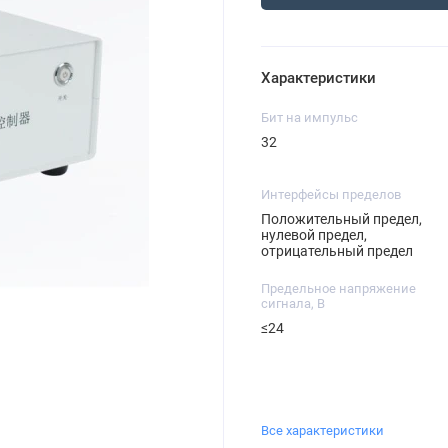
Характеристики
Бит на импульс
32
Интерфейсы пределов
Положительный предел,
нулевой предел,
отрицательный предел
Предельное напряжение
сигнала, В
≤24
Все характеристики