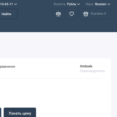
714-65-11
Валюта
Рубль
Язык
Russian
Корзина
0
Найти
Omtools
сравнение
Производитель
Узнать цену