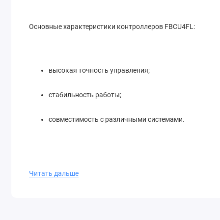
Основные характеристики контроллеров FBCU4FL:
высокая точность управления;
стабильность работы;
совместимость с различными системами.
Контроллеры движения FBCU4FL идеально подходят для и
Читать дальше
производственных линиях и других областях, где требует
Приобретите контроллеры движения FBCU4FL и обеспечьт
Прецизионный контроллер позиционирования с обратной 