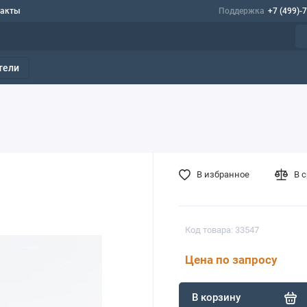
такты
Поддержка
+7 (499)-
тели
В избранное
В 
Код товара: 33547
Цена по запросу
В корзину