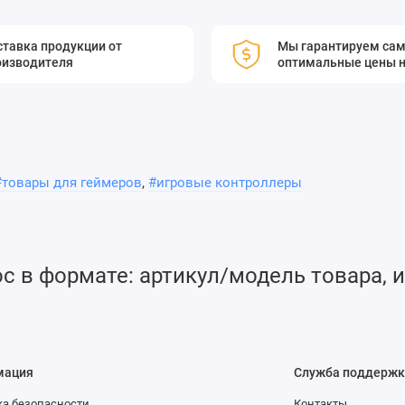
ный компанией OMTOOLS для управления для высокоточных и
 операционная система, управляющая связью контроллера с
тавка продукции от
Мы гарантируем са
оизводителя
оптимальные цены н
A. Широкий набор библиотек и открытый интерфейс
чика. Встроенный программный пакет языков высокого
онтроллер поддерживает настройку жестких пределов для
рограммную настройку пределов для положительных и
яет управление позиционерами по замкнутому и
граммно-аппаратное архитектурное решение обеспечивает
#товары для геймеров
,
#игровые контроллеры
кликом системы. Сбор и обработка сигналов осуществляются
ность и небольшую задержку в обработке сигнала.
то позволяет осуществлять удаленное управление
. Позволяет управлять позиционерами, поддерживающими 2-
 в формате: артикул/модель товара, и
 стандартным двухфазным шаговым двигателем, пятифазным
asonic, которые позволяют реализовывать линейную,
осительное и абсолютное движение, импульсное
 многоосевое соединение при управлении с разомкнутым
мация
Служба поддержк
ом.
а безопасности
Контакты