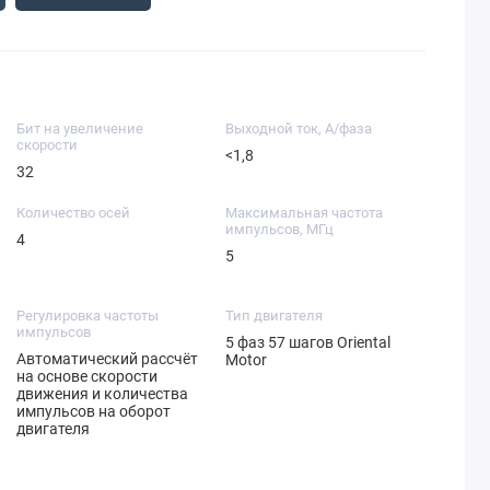
Бит на увеличение
Выходной ток, А/фаза
скорости
<1,8
32
Количество осей
Максимальная частота
импульсов, МГц
4
5
Регулировка частоты
Тип двигателя
импульсов
5 фаз 57 шагов Oriental
Автоматический рассчёт
Motor
на основе скорости
движения и количества
импульсов на оборот
двигателя