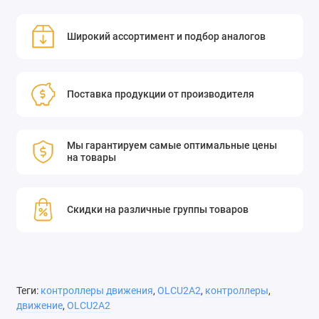
простота интеграции в системы.
Широкий ассортимент и подбор аналогов
Контроллеры движения OLCU2A2 — надёжный выбор для
проектов, требующих точного и эффективного управления
Поставка продукции от производителя
движением. Прецизионный контроллер позиционирования
без обратной связи серии OLCU — это экономичный сетевой
контроллер, разработанный компанией OMTOOLS для
Мы гарантируем самые оптимальные цены
управления многоосными системами. Встроенная
на товары
операционная система, управляющая связью контроллера с
позиционером, поддерживает архитектуры PC, ARM и FPGA.
Скидки на различные группы товаров
Широкий набор библиотек и открытый интерфейс позволяют
гибко настраивать систему под задачи заказчика.
Встроенный программный пакет языков высокого уровня
поддерживает базовую технологию разработки. Контроллер
поддерживает настройку жестких пределов для
Теги:
контроллеры движения
,
OLCU2A2
,
контроллеры
,
положительных, отрицательных и нулевых положений и
движение
,
OLCU2A2
программную настройку пределов для положительных и