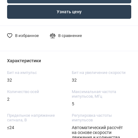
Узнать цену
В избранное
В сравнение
Характеристики
Бит на импульс
Бит на увеличение скорости
32
32
Количество осей
Максимальная частота
импульсов, МГц
2
5
Предельное напряжение
Регулировка частоты
сигнала, В
импульсов
≤24
Автоматический рассчёт
на основе скорости
движения и количества