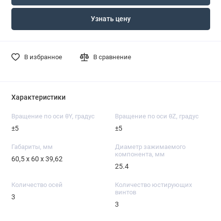
Узнать цену
В избранное
В сравнение
Характеристики
Вращение по оси θY, градус
Вращение по оси θZ, градус
±5
±5
Габариты, мм
Диаметр зажимаемого
компонента, мм
60,5 х 60 х 39,62
25.4
Количество осей
Количество юстирующих
винтов
3
3