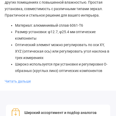
других помещениях с повышенной влажностью. Простая
установка, совместимость с различными типами зеркал.
Практичное и стильное решение для вашего интерьера.
Материал: алюминиевый сплав 6061-T6
Размер установки: φ12.7, φ25.4 мм оптические
компоненты
Оптический элемент можно регулировать по оси XY,
XYZ (оптическая ось) или регулировать угол наклона в
трех измерениях
Широко используется при установке и регулировке O-
образных (круглых линз) оптических компонентов
Способ установки 1: Для сепараторной системы:
Читать дальше
Монтажное гнездо имеет четыре сквозных отверстия
φ6, а стороны сквозных отверстий φ6 закреплены
крепежными винтами M3, которые используются для
установки и зажима коаксиальных стержней
сепаратора Ø6 мм, совместимых с 30-мм
Широкий ассортимент и подбор аналогов
сепараторными системами.Оптимизированный