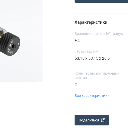
Характеристики
Вращение по оси θY, градус
± 4
Габариты, мм
53,15 х 53,15 х 26,5
Количество юстирующих
винтов
2
Все характеристики
Поделиться