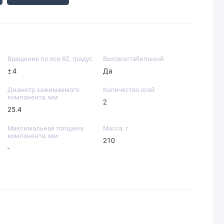
Вращение по оси θZ, градус
Высокостабильный
± 4
Да
Диаметр зажимаемого
Количество осей
компонента, мм
2
25.4
Максимальная толщина
Масса, г
компонента, мм
210
-