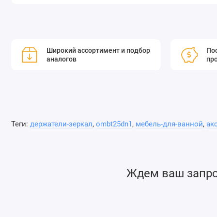
Широкий ассортимент и подбор
Пос
аналогов
пр
Теги:
держатели-зеркал
,
ombt25dn1
,
мебель-для-ванной
,
ак
Ждем ваш запрос