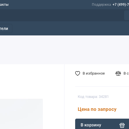
такты
Поддержка
+7 (499)-
тели
В избранное
В 
Код товара: 34281
Цена по запросу
В корзину