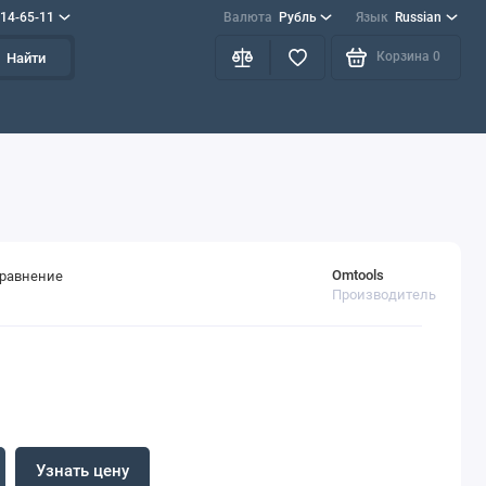
714-65-11
Валюта
Рубль
Язык
Russian
Корзина
0
Найти
Omtools
сравнение
Производитель
Узнать цену